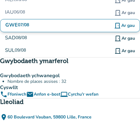
door_front
Ar gau
IAU
06/08
door_front
Ar gau
GWE
07/08
door_front
Ar gau
SAD
08/08
door_front
Ar gau
SUL
09/08
door_front
Ar gau
Gwybodaeth ymarferol
Gwybodaeth ychwanegol
Nombre de places assises : 32
Cyswllt
phone
email
computer
Ffoniwch
Anfon e-bost
Cyrchu'r wefan
(tab newydd)
Lleoliad
place
60 Boulevard Vauban, 59800 Lille, France
(agor yn Google Maps)
(tab newydd)