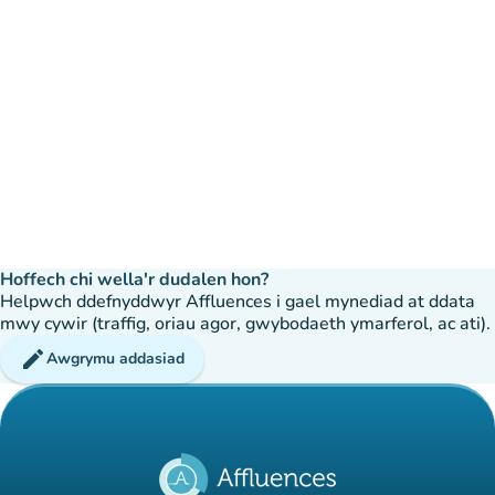
Hoffech chi wella'r dudalen hon?
Helpwch ddefnyddwyr Affluences i gael mynediad at ddata
mwy cywir (traffig, oriau agor, gwybodaeth ymarferol, ac ati).
edit
Awgrymu addasiad