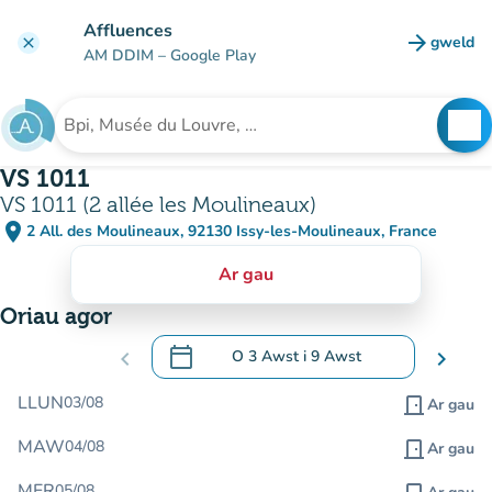
Mynd i'r prif gynnwys
Affluences
arrow_forward
gweld
clear
(tab n
AM DDIM
– Google Play
search
See
Chwilio am sefydliad
VS 1011
VS 1011 (2 allée les Moulineaux)
place
2 All. des Moulineaux, 92130 Issy-les-Moulineaux, France
(agor yn Google Maps)
(tab newydd)
Ar gau
Oriau agor
calendar_today
chevron_left
O
3 Awst
i
9 Awst
chevron_right
.
Agor y calendr i newid dyddiadau
LLUN
03/08
door_front
Ar gau
MAW
04/08
door_front
Ar gau
MER
05/08