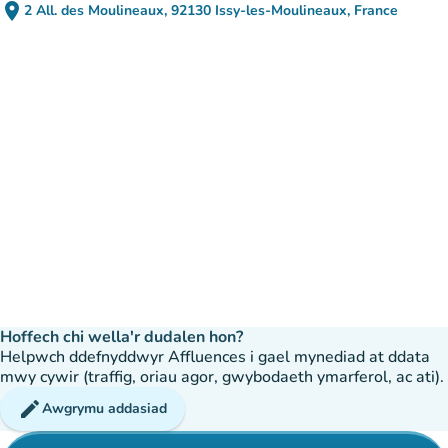
place
2 All. des Moulineaux, 92130 Issy-les-Moulineaux, France
(agor yn Google Maps)
(tab newydd)
Hoffech chi wella'r dudalen hon?
Helpwch ddefnyddwyr Affluences i gael mynediad at ddata
mwy cywir (traffig, oriau agor, gwybodaeth ymarferol, ac ati).
edit
Awgrymu addasiad