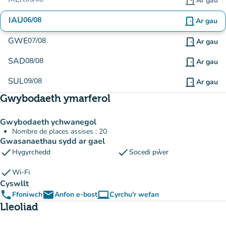
door_front
Ar gau
IAU
06/08
door_front
Ar gau
GWE
07/08
door_front
Ar gau
SAD
08/08
door_front
Ar gau
SUL
09/08
door_front
Ar gau
Gwybodaeth ymarferol
Gwybodaeth ychwanegol
Nombre de places assises : 20
Gwasanaethau sydd ar gael
check
check
Hygyrchedd
Socedi pŵer
check
Wi-Fi
Cyswllt
phone
email
computer
Ffoniwch
Anfon e-bost
Cyrchu'r wefan
(tab newydd)
Lleoliad