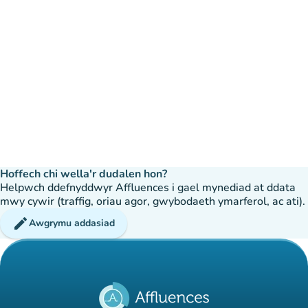
Hoffech chi wella'r dudalen hon?
Helpwch ddefnyddwyr Affluences i gael mynediad at ddata
mwy cywir (traffig, oriau agor, gwybodaeth ymarferol, ac ati).
edit
Awgrymu addasiad