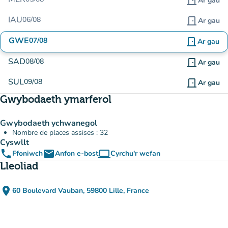
door_front
Ar gau
IAU
06/08
door_front
Ar gau
GWE
07/08
door_front
Ar gau
SAD
08/08
door_front
Ar gau
SUL
09/08
door_front
Ar gau
Gwybodaeth ymarferol
Gwybodaeth ychwanegol
Nombre de places assises : 32
Cyswllt
phone
email
computer
Ffoniwch
Anfon e-bost
Cyrchu'r wefan
(tab newydd)
Lleoliad
place
60 Boulevard Vauban, 59800 Lille, France
(agor yn Google Maps)
(tab newydd)