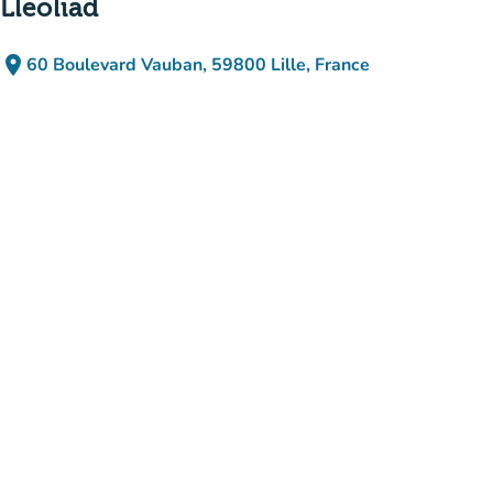
Lleoliad
place
60 Boulevard Vauban, 59800 Lille, France
(agor yn Google Maps)
(tab newydd)