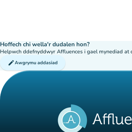
Hoffech chi wella'r dudalen hon?
Helpwch ddefnyddwyr Affluences i gael mynediad at dda
edit
Awgrymu addasiad