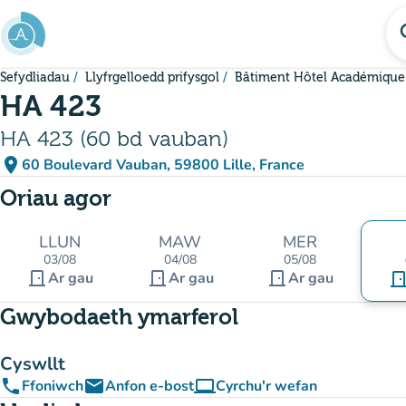
Mynd i'r prif gynnwys
se
Sefydliadau
Llyfrgelloedd prifysgol
Bâtiment Hôtel Académique
HA 423
HA 423 (60 bd vauban)
place
60 Boulevard Vauban, 59800 Lille, France
(agor yn Google Maps)
(tab newydd)
Oriau agor
LLUN
MAW
MER
03/08
04/08
05/08
door_front
door_front
door_front
Ar gau
Ar gau
Ar gau
door_fro
Gwybodaeth ymarferol
Cyswllt
phone
email
computer
Ffoniwch
Anfon e-bost
Cyrchu'r wefan
(tab newydd)