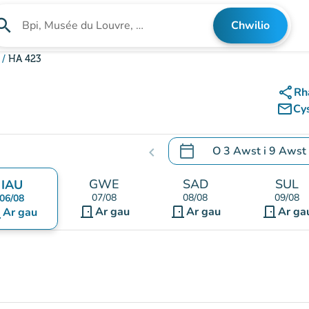
arch
Chwilio
Chwilio am sefydliad
HA 423
share
Rh
mail_outline
Cy
calendar_today
O
3 Awst
i
9 Awst
chevron_left
.
Agor y calendr i newid d
GWE
SAD
SUL
IAU
07/08
08/08
09/08
06/08
door_front
door_front
door_front
nt
Ar gau
Ar gau
Ar ga
Ar gau