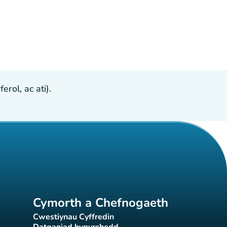
ol, ac ati).
Cymorth a Chefnogaeth
Cwestiynau Cyffredin
(tab newydd)
Datganiad hygyrchedd