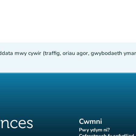
ta mwy cywir (traffig, oriau agor, gwybodaeth ymarfer
Cwmni
Pwy ydym ni?
(tab newydd)
Cofrestrwch fy sefydliad