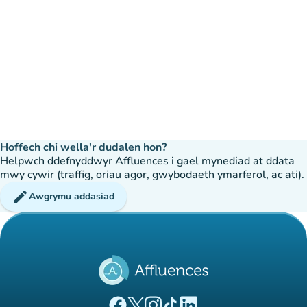
Hoffech chi wella'r dudalen hon?
Helpwch ddefnyddwyr Affluences i gael mynediad at ddata
mwy cywir (traffig, oriau agor, gwybodaeth ymarferol, ac ati).
edit
Awgrymu addasiad
(tab newydd)
(tab newydd)
(tab newydd)
(tab newydd)
(tab newydd)