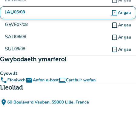
door_front
Ar gau
IAU
06/08
door_front
Ar gau
GWE
07/08
door_front
Ar gau
SAD
08/08
door_front
Ar gau
SUL
09/08
door_front
Ar gau
Gwybodaeth ymarferol
Cyswllt
phone
email
computer
Ffoniwch
Anfon e-bost
Cyrchu'r wefan
(tab newydd)
Lleoliad
place
60 Boulevard Vauban, 59800 Lille, France
(agor yn Google Maps)
(tab newydd)