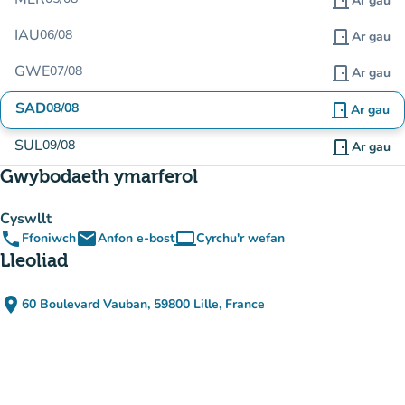
door_front
Ar gau
IAU
06/08
door_front
Ar gau
GWE
07/08
door_front
Ar gau
SAD
08/08
door_front
Ar gau
SUL
09/08
door_front
Ar gau
Gwybodaeth ymarferol
Cyswllt
phone
email
computer
Ffoniwch
Anfon e-bost
Cyrchu'r wefan
(tab newydd)
Lleoliad
place
60 Boulevard Vauban, 59800 Lille, France
(agor yn Google Maps)
(tab newydd)