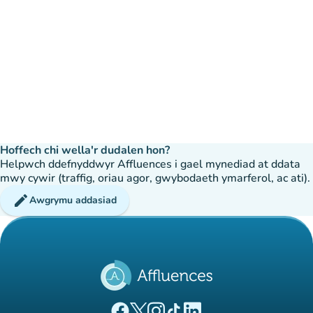
Hoffech chi wella'r dudalen hon?
Helpwch ddefnyddwyr Affluences i gael mynediad at ddata
mwy cywir (traffig, oriau agor, gwybodaeth ymarferol, ac ati).
edit
Awgrymu addasiad
(tab newydd)
(tab newydd)
(tab newydd)
(tab newydd)
(tab newydd)