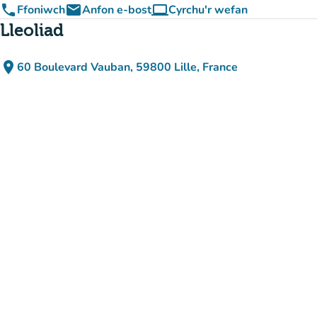
phone
email
computer
Ffoniwch
Anfon e-bost
Cyrchu'r wefan
(tab newydd)
Lleoliad
place
60 Boulevard Vauban, 59800 Lille, France
(agor yn Google Maps)
(tab newydd)