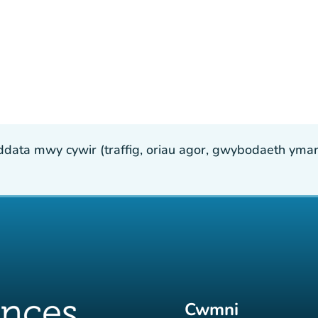
ta mwy cywir (traffig, oriau agor, gwybodaeth ymarfer
Cwmni