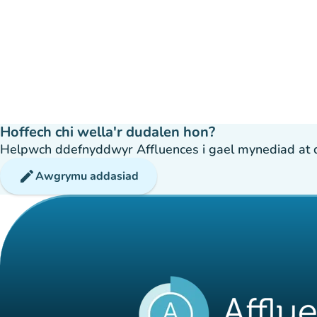
Hoffech chi wella'r dudalen hon?
Helpwch ddefnyddwyr Affluences i gael mynediad at dda
edit
Awgrymu addasiad