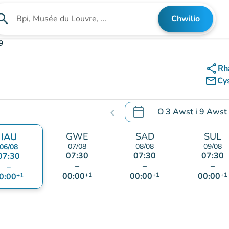
arch
Chwilio
Chwilio am sefydliad
9
share
Rh
mail_outline
Cy
calendar_today
O
3 Awst
i
9 Awst
chevron_left
.
Agor y calendr i newid d
GWE
SAD
SUL
IAU
07/08
08/08
09/08
06/08
07:30
07:30
07:30
07:30
–
–
–
–
00:00
+1
00:00
+1
00:00
+1
0:00
+1