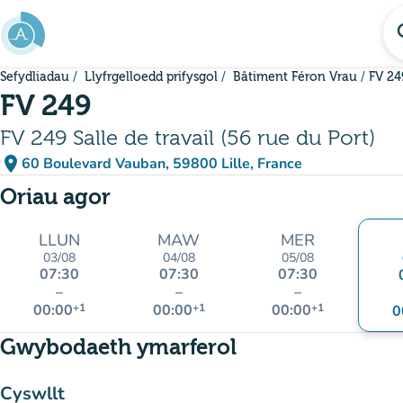
Mynd i'r prif gynnwys
se
Sefydliadau
Llyfrgelloedd prifysgol
Bâtiment Féron Vrau
FV 24
FV 249
FV 249 Salle de travail (56 rue du Port)
place
60 Boulevard Vauban, 59800 Lille, France
(agor yn Google Maps)
(tab newydd)
Oriau agor
LLUN
MAW
MER
03/08
04/08
05/08
07:30
07:30
07:30
–
–
–
00:00
+1
00:00
+1
00:00
+1
0
Gwybodaeth ymarferol
Cyswllt