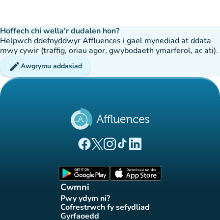
Hoffech chi wella'r dudalen hon?
Helpwch ddefnyddwyr Affluences i gael mynediad at ddata
mwy cywir (traffig, oriau agor, gwybodaeth ymarferol, ac ati).
edit
Awgrymu addasiad
(tab newydd)
(tab newydd)
(tab newydd)
(tab newydd)
(tab newydd)
Tudalen Facebook Affluences
Tudalen Twitter Affluences
Tudalen Instagram Affluences
Tudalen Tiktok Affluences
Tudalen LinkedIn Affluen
(tab newydd)
(tab newydd)
Cwmni
Pwy ydym ni?
(tab newydd)
Cofrestrwch fy sefydliad
(tab newydd)
Gyrfaoedd
(tab newydd)