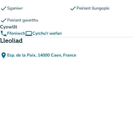
check
check
Sganiwr
Peiriant llungopïo
check
Peiriant gwerthu
Cyswllt
phone
computer
Ffoniwch
Cyrchu'r wefan
(tab newydd)
Lleoliad
place
Esp. de la Paix, 14000 Caen, France
(agor yn Google Maps)
(tab newydd)