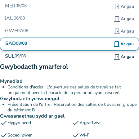
MER
05/08
door_front
Ar gau
IAU
06/08
door_front
Ar gau
GWE
07/08
door_front
Ar gau
SAD
08/08
door_front
Ar gau
SUL
09/08
door_front
Ar gau
Gwybodaeth ymarferol
Mynediad
Conditions d'accès : L'ouverture des salles de travail se fait
uniquement avec la Léocarte de la personne ayant réservé.
Gwybodaeth ychwanegol
Présentation de l'offre : Réservation des salles de travail en groupe
du bâtiment B.
Gwasanaethau sydd ar gael
check
check
Hygyrchedd
Argraffwyr
check
check
Socedi pŵer
Wi-Fi