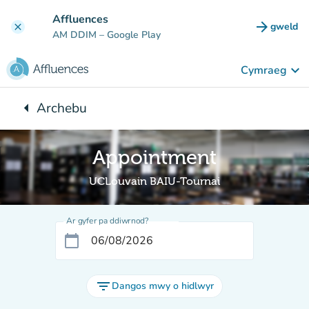
Mynd i'r prif gynnwys
Affluences
arrow_forward
gweld
clear
(tab n
AM DDIM
– Google Play
keyboard_arrow_down
Cymraeg
arrow_left
Archebu
Yn ôl i:
Appointment
UCLouvain BAIU-Tournai
Ar gyfer pa ddiwrnod?
calendar_today
filter_list
Dangos mwy o hidlwyr