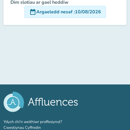
Dim slotiau ar gael heddiw
date_range
Argaeledd nesaf
:
10/08/2026
(tab newydd)
Ydych chi'n weithiwr proffesiynol?
Cwestiynau Cyffredin