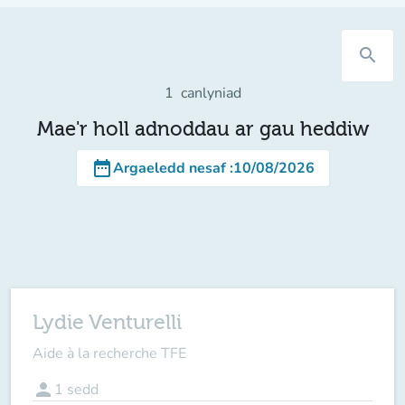
search
1
canlyniad
Mae'r holl adnoddau ar gau heddiw
date_range
Argaeledd nesaf
:
10/08/2026
Lydie Venturelli
Aide à la recherche TFE
person
1
sedd