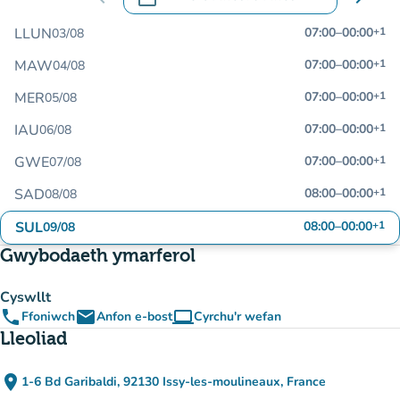
.
Agor y calendr i newid dyddiadau
LLUN
07:00
–
00:00
+1
03/08
MAW
07:00
–
00:00
+1
04/08
MER
07:00
–
00:00
+1
05/08
IAU
07:00
–
00:00
+1
06/08
GWE
07:00
–
00:00
+1
07/08
SAD
08:00
–
00:00
+1
08/08
SUL
08:00
–
00:00
+1
09/08
Gwybodaeth ymarferol
Cyswllt
phone
email
computer
Ffoniwch
Anfon e-bost
Cyrchu'r wefan
(tab newydd)
Lleoliad
place
1-6 Bd Garibaldi, 92130 Issy-les-moulineaux, France
(agor yn Google Maps)
(tab newydd)