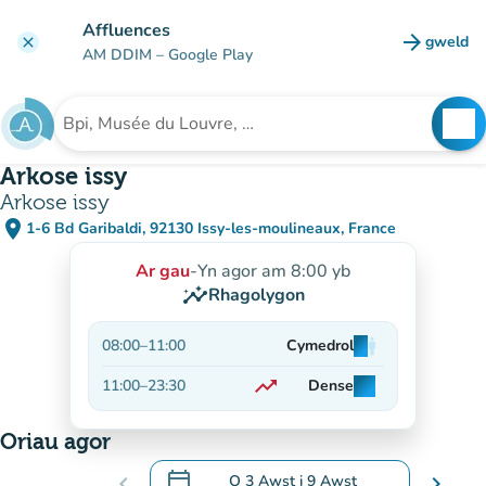
Mynd i'r prif gynnwys
Affluences
arrow_forward
gweld
clear
(tab n
AM DDIM
– Google Play
search
See
Chwilio am sefydliad
Arkose issy
Arkose issy
place
1-6 Bd Garibaldi, 92130 Issy-les-moulineaux, France
(agor yn Google Maps)
(tab newydd)
Ar gau
-
Yn agor am 8:00 yb
insights
Rhagolygon
08:00
–
11:00
Cymedrol
man
man
man
trending_up
11:00
–
23:30
Dense
man
man
man
Ar gynnydd
Oriau agor
calendar_today
chevron_left
O
3 Awst
i
9 Awst
chevron_right