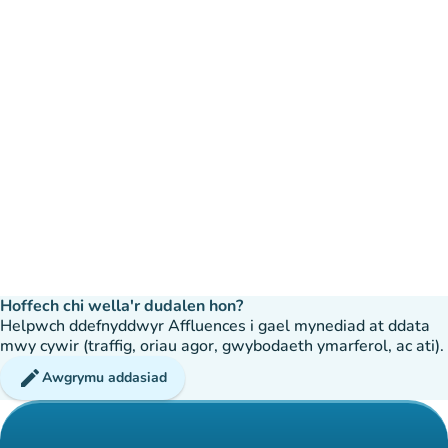
Hoffech chi wella'r dudalen hon?
Helpwch ddefnyddwyr Affluences i gael mynediad at ddata
mwy cywir (traffig, oriau agor, gwybodaeth ymarferol, ac ati).
edit
Awgrymu addasiad