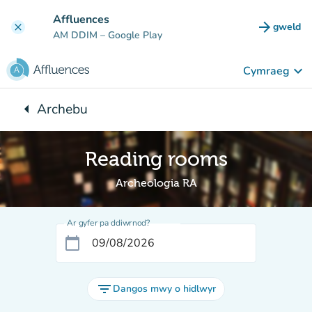
Mynd i'r prif gynnwys
Affluences
arrow_forward
gweld
clear
(tab n
AM DDIM
– Google Play
keyboard_arrow_down
Cymraeg
arrow_left
Archebu
Yn ôl i:
Reading rooms
Archeologia RA
Ar gyfer pa ddiwrnod?
calendar_today
filter_list
Dangos mwy o hidlwyr