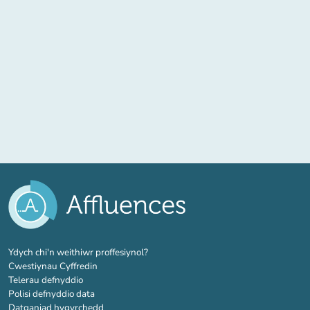
(tab newydd)
Ydych chi'n weithiwr proffesiynol?
Cwestiynau Cyffredin
Telerau defnyddio
Polisi defnyddio data
Datganiad hygyrchedd