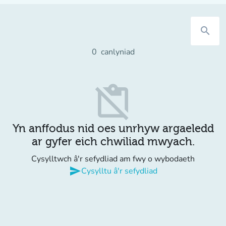
search
0
canlyniad
content_paste_off
Yn anffodus nid oes unrhyw argaeledd
ar gyfer eich chwiliad mwyach.
Cysylltwch â'r sefydliad am fwy o wybodaeth
send
Cysylltu â'r sefydliad