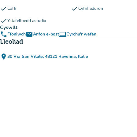
check
check
Caffi
Cyfrifiaduron
check
Ystafelloedd astudio
Cyswllt
phone
email
computer
Ffoniwch
Anfon e-bost
Cyrchu'r wefan
(tab newydd)
Lleoliad
place
30 Via San Vitale, 48121 Ravenna, Italie
(agor yn Google Maps)
(tab newydd)