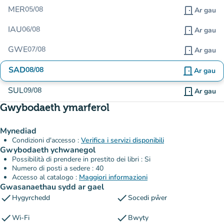
MER
05/08
door_front
Ar gau
IAU
06/08
door_front
Ar gau
GWE
07/08
door_front
Ar gau
SAD
08/08
door_front
Ar gau
SUL
09/08
door_front
Ar gau
Gwybodaeth ymarferol
Mynediad
Condizioni d'accesso :
Verifica i servizi disponibili
Gwybodaeth ychwanegol
Possibilità di prendere in prestito dei libri : Si
Numero di posti a sedere : 40
Accesso al catalogo :
Maggiori informazioni
Gwasanaethau sydd ar gael
check
check
Hygyrchedd
Socedi pŵer
check
check
Wi-Fi
Bwyty