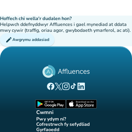
Hoffech chi wella'r dudalen hon?
Helpwch ddefnyddwyr Affluences i gael mynediad at ddata
mwy cywir (traffig, oriau agor, gwybodaeth ymarferol, ac ati).
edit
Awgrymu addasiad
(tab newydd)
(tab newydd)
(tab newydd)
(tab newydd)
(tab newydd)
Tudalen Facebook Affluences
Tudalen Twitter Affluences
Tudalen Instagram Affluences
Tudalen Tiktok Affluences
Tudalen LinkedIn Affluen
(tab newydd)
(tab newydd)
Cwmni
Pwy ydym ni?
(tab newydd)
Cofrestrwch fy sefydliad
(tab newydd)
Gyrfaoedd
(tab newydd)