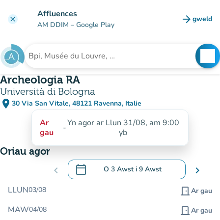
Mynd i'r prif gynnwys
Affluences
arrow_forward
gweld
clear
(tab n
AM DDIM
– Google Play
search
See
Chwilio am sefydliad
Archeologia RA
Università di Bologna
place
30 Via San Vitale, 48121 Ravenna, Italie
(agor yn Google Maps)
(tab newydd)
Ar
Yn agor ar Llun 31/08, am 9:00
-
gau
yb
Oriau agor
calendar_today
chevron_left
O
3 Awst
i
9 Awst
chevron_right
.
Agor y calendr i newid dyddiadau
LLUN
03/08
door_front
Ar gau
MAW
04/08
door_front
Ar gau