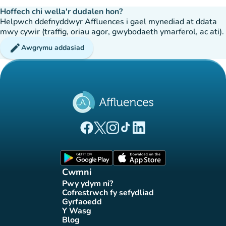
Hoffech chi wella'r dudalen hon?
Helpwch ddefnyddwyr Affluences i gael mynediad at ddata
mwy cywir (traffig, oriau agor, gwybodaeth ymarferol, ac ati).
edit
Awgrymu addasiad
(tab newydd)
(tab newydd)
(tab newydd)
(tab newydd)
(tab newydd)
Tudalen Facebook Affluences
Tudalen Twitter Affluences
Tudalen Instagram Affluences
Tudalen Tiktok Affluences
Tudalen LinkedIn Affluen
(tab newydd)
(tab newydd)
Cwmni
Pwy ydym ni?
(tab newydd)
Cofrestrwch fy sefydliad
(tab newydd)
Gyrfaoedd
(tab newydd)
Y Wasg
(tab newydd)
Blog
(tab newydd)