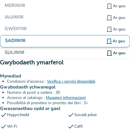
MER
05/08
door_front
Ar gau
IAU
06/08
door_front
Ar gau
GWE
07/08
door_front
Ar gau
SAD
08/08
door_front
Ar gau
SUL
09/08
door_front
Ar gau
Gwybodaeth ymarferol
Mynediad
Condizioni d'accesso :
Verifica i servizi disponibili
Gwybodaeth ychwanegol
Numero di posti a sedere : 30
Accesso al catalogo :
Maggiori informazioni
Possibilità di prendere in prestito dei libri : Si
Gwasanaethau sydd ar gael
check
check
Hygyrchedd
Socedi pŵer
check
check
Wi-Fi
Caffi