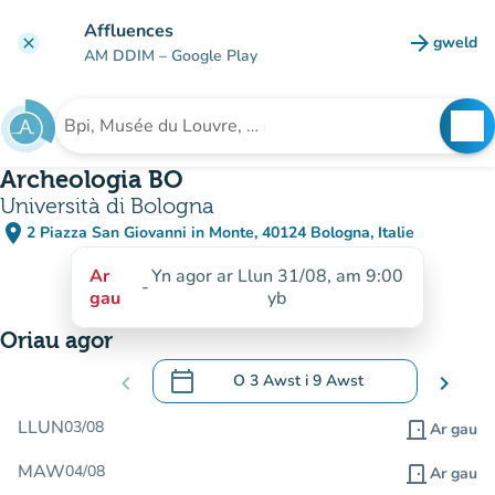
Mynd i'r prif gynnwys
Affluences
arrow_forward
gweld
clear
(tab n
AM DDIM
– Google Play
search
See
Chwilio am sefydliad
Archeologia BO
Università di Bologna
place
2 Piazza San Giovanni in Monte, 40124 Bologna, Italie
(agor yn Google Maps)
(tab newydd)
Ar
Yn agor ar Llun 31/08, am 9:00
-
gau
yb
Oriau agor
calendar_today
chevron_left
O
3 Awst
i
9 Awst
chevron_right
.
Agor y calendr i newid dyddiadau
LLUN
03/08
door_front
Ar gau
MAW
04/08
door_front
Ar gau