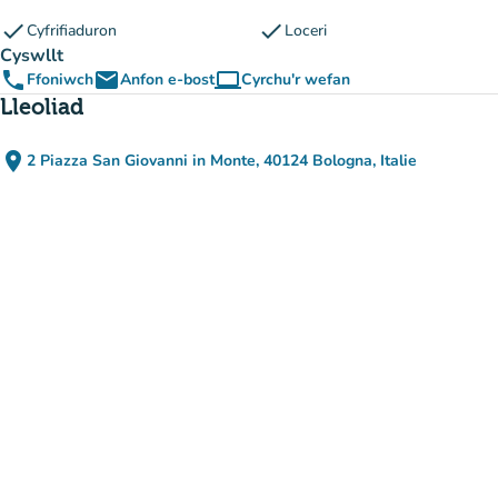
check
check
Cyfrifiaduron
Loceri
Cyswllt
phone
email
computer
Ffoniwch
Anfon e-bost
Cyrchu'r wefan
(tab newydd)
Lleoliad
place
2 Piazza San Giovanni in Monte, 40124 Bologna, Italie
(agor yn Google Maps)
(tab newydd)