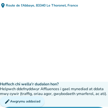
place
Route de l'Abbaye, 83340 Le Thoronet, France
(agor yn Google Maps)
(tab newydd)
Hoffech chi wella'r dudalen hon?
Helpwch ddefnyddwyr Affluences i gael mynediad at ddata
mwy cywir (traffig, oriau agor, gwybodaeth ymarferol, ac ati).
edit
Awgrymu addasiad