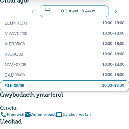
Oriau agor
calendar_today
chevron_left
O
3 Awst
i
9 Awst
chevron_right
.
Agor y calendr i newid dyddiadau
LLUN
10:00
–
18:00
03/08
MAW
10:00
–
18:00
04/08
MER
10:00
–
18:00
05/08
IAU
10:00
–
18:00
06/08
GWE
10:00
–
18:00
07/08
SAD
10:00
–
18:00
08/08
SUL
10:00
–
18:00
09/08
Gwybodaeth ymarferol
Cyswllt
phone
email
computer
Ffoniwch
Anfon e-bost
Cyrchu'r wefan
(tab newydd)
Lleoliad