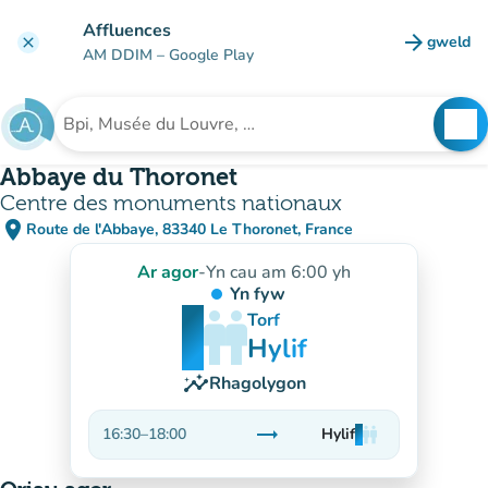
Mynd i'r prif gynnwys
Affluences
arrow_forward
gweld
clear
(tab n
AM DDIM
– Google Play
search
See
Chwilio am sefydliad
Abbaye du Thoronet
Centre des monuments nationaux
place
Route de l'Abbaye, 83340 Le Thoronet, France
(agor yn Google Maps)
(tab newydd)
Ar agor
-
Yn cau am 6:00 yh
Yn fyw
man
man
man
Torf
Hylif
insights
Rhagolygon
trending_flat
16:30
–
18:00
Hylif
man
man
man
Sefydlog