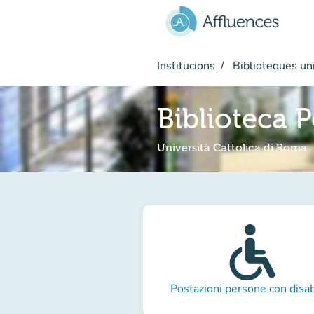
Go to main content
Institucions
Biblioteques uni
Biblioteca P
Università Cattolica di Roma
Postazioni persone con disab