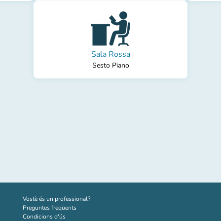
Sala Rossa
Sesto Piano
(new tab)
Vostè és un professional?
Preguntes freqüents
Condicions d'ús