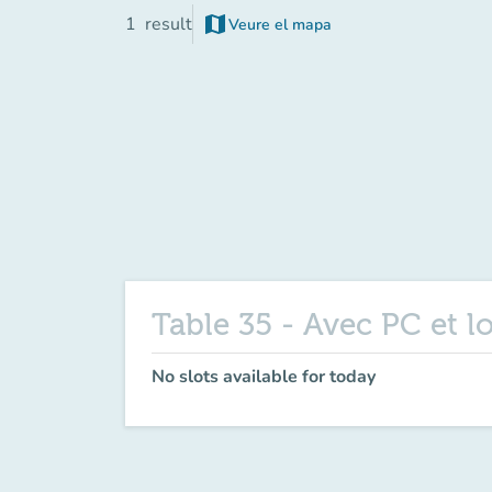
map
1
result
Veure el mapa
(new tab)
Table 35 - Avec PC et l
No slots available for today