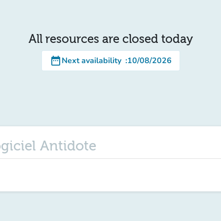
All resources are closed today
date_range
Next availability
:
10/08/2026
ogiciel Antidote