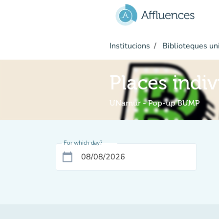
Go to main content
Institucions
Biblioteques uni
Places indi
UNamur - Pop-up BUMP
For which day?
calendar_today