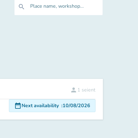
Place name, workshop...
search
person
1
seient
date_range
Next availability
:
10/08/2026