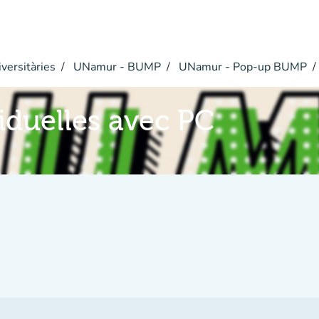
versitàries
UNamur - BUMP
UNamur - Pop-up BUMP
viduelles avec PC