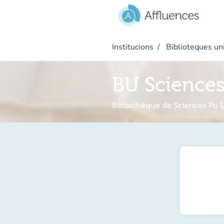
Go to main content
Institucions
Biblioteques uni
BU Sciences 
Bibliothèque de Sciences Po Li