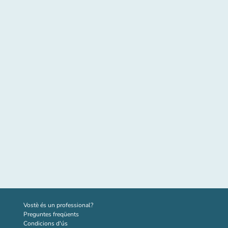
(new tab)
Vostè és un professional?
Preguntes freqüents
Condicions d'ús