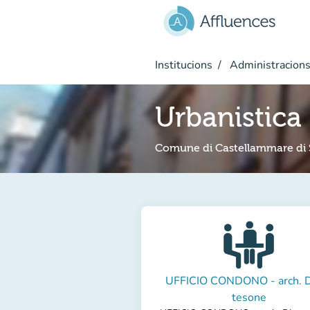
Go to main content
Institucions
Administracions
Urbanistica
Comune di Castellammare di 
UFFICIO CONDONO - arch. D
tesone