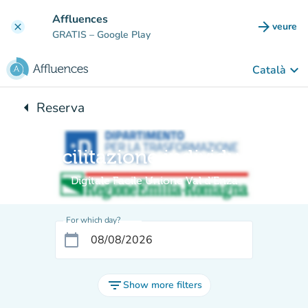
Go to main content
Affluences
arrow_forward
veure
clear
(new t
GRATIS
– Google Play
keyboard_arrow_down
Català
arrow_left
Reserva
Back to:
Facilitazione individuale
Digitale Facile Unione Val d'Enza
For which day?
calendar_today
filter_list
Show more filters