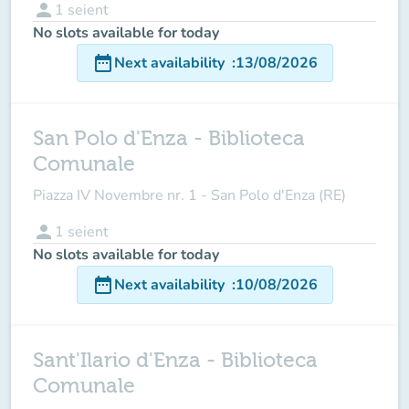
person
1
seient
No slots available for today
date_range
Next availability
:
13/08/2026
San Polo d'Enza - Biblioteca
Comunale
Piazza IV Novembre nr. 1 - San Polo d'Enza (RE)
person
1
seient
No slots available for today
date_range
Next availability
:
10/08/2026
Sant'Ilario d'Enza - Biblioteca
Comunale