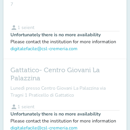
7
person
1
seient
Unfortunately there is no more availability
Please contact the institution for more information
digitalefacile@csl-cremeria.com
Gattatico- Centro Giovani La
Palazzina
Lunedì presso Centro Giovani La Palazzina via
Tragni 1 Praticello di Gattatico
person
1
seient
Unfortunately there is no more availability
Please contact the institution for more information
digitalefacile@csl-cremeria.com