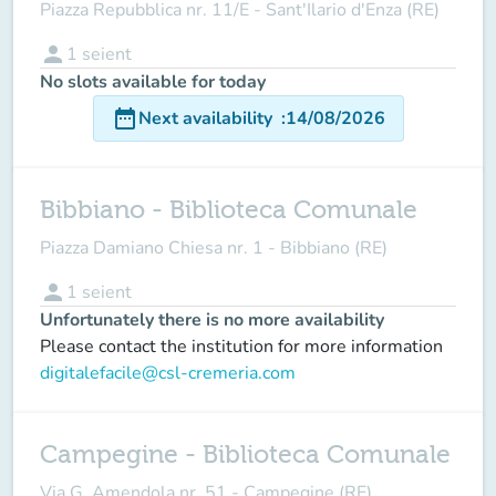
Piazza Repubblica nr. 11/E - Sant'Ilario d'Enza (RE)
person
1
seient
No slots available for today
date_range
Next availability
:
14/08/2026
Bibbiano - Biblioteca Comunale
Piazza Damiano Chiesa nr. 1 - Bibbiano (RE)
person
1
seient
Unfortunately there is no more availability
Please contact the institution for more information
digitalefacile@csl-cremeria.com
Campegine - Biblioteca Comunale
Via G. Amendola nr. 51 - Campegine (RE)