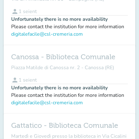
person
1
seient
Unfortunately there is no more availability
Please contact the institution for more information
digitalefacile@csl-cremeria.com
Canossa - Biblioteca Comunale
Piazza Matilde di Canossa nr. 2 - Canossa (RE)
person
1
seient
Unfortunately there is no more availability
Please contact the institution for more information
digitalefacile@csl-cremeria.com
Gattatico - Biblioteca Comunale
Martedì e Giovedì presso la biblioteca in Via Cicalini