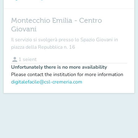
Montecchio Emilia - Centro
Giovani
Il servizio si svolgerà presso lo Spazio Giovani in
piazza della Repubblica n. 16
person
1
seient
Unfortunately there is no more availability
Please contact the institution for more information
digitalefacile@csl-cremeria.com