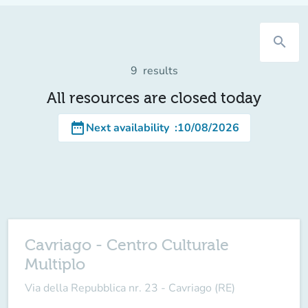
search
9
results
All resources are closed today
date_range
Next availability
:
10/08/2026
Cavriago - Centro Culturale
Multiplo
Via della Repubblica nr. 23 - Cavriago (RE)