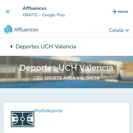
Go to main content
Affluences
arrow_forward
veure
clear
(new t
GRATIS
– Google Play
keyboard_arrow_down
Català
arrow_left
Deportes UCH Valencia
Back to:
Deportes UCH Valencia
CEU SPORTS AREA VALENCIA
Multideporte