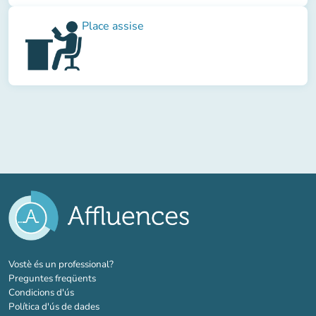
Place assise
(new tab)
Vostè és un professional?
Preguntes freqüents
Condicions d'ús
Política d'ús de dades