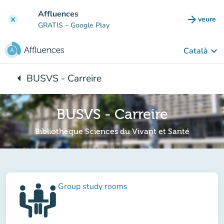
Go to main content
Affluences
arrow_forward
veure
clear
(new t
GRATIS
– Google Play
keyboard_arrow_down
Català
arrow_left
BUSVS - Carreire
Back to:
BUSVS - Carreire
Bibliothèque Sciences du Vivant et Santé
Group study rooms