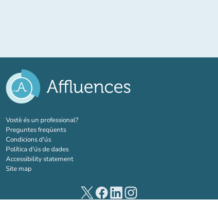
(new tab)
Vostè és un professional?
Preguntes freqüents
Condicions d'ús
Política d'ús de dades
Accessibility statement
Site map
(new tab)
(new tab)
(new tab)
(new tab)