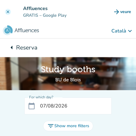
Go to main content
Affluences
arrow_forward
veure
clear
(new t
GRATIS
– Google Play
keyboard_arrow_down
Català
arrow_left
Reserva
Back to:
Study booths
BU de Blois
For which day?
calendar_today
filter_list
Show more filters