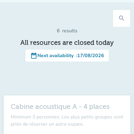
search
6
results
All resources are closed today
date_range
Next availability
:
17/08/2026
Cabine acoustique A - 4 places
Minimum 3 personnes. Les plus petits groupes sont
priés de réserver un autre espace.