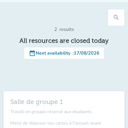
search
2
results
All resources are closed today
date_range
Next availability
:
17/08/2026
Salle de groupe 1
Travail en groupe réservé aux étudiants.
Merci de déposer vos cartes à l'accueil
avant