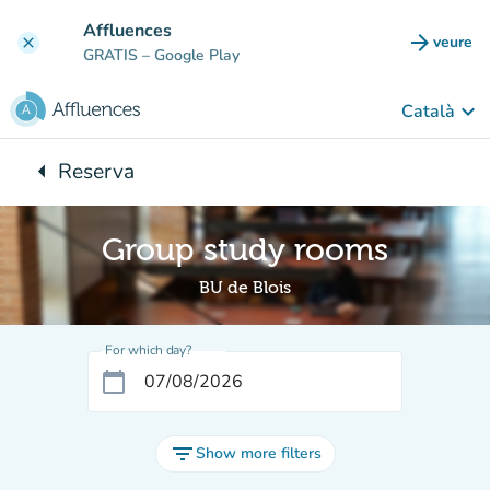
Go to main content
Affluences
arrow_forward
veure
clear
(new t
GRATIS
– Google Play
keyboard_arrow_down
Català
arrow_left
Reserva
Back to:
Group study rooms
BU de Blois
For which day?
calendar_today
filter_list
Show more filters