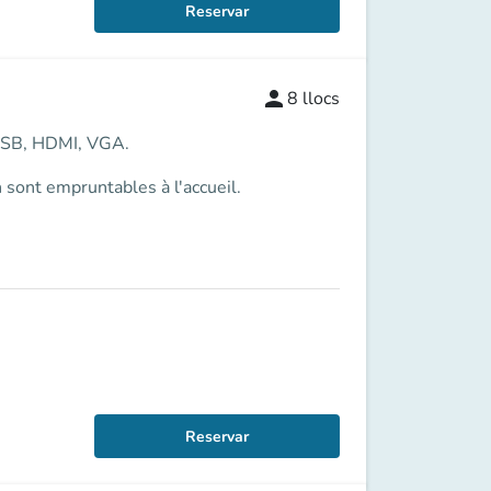
Reservar
person
8
llocs
es USB, HDMI, VGA.
 sont empruntables à l'accueil.
Reservar