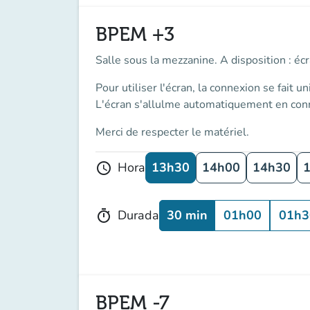
BPEM +3
Salle sous la mezzanine. A disposition : écr
Pour utiliser l'écran, la connexion se fait
un
L'écran s'allulme automatiquement en conn
Merci de respecter le matériel.
13h30
14h00
14h30
Hora
schedule
30 min
01h00
01h3
Durada
timer
BPEM -7