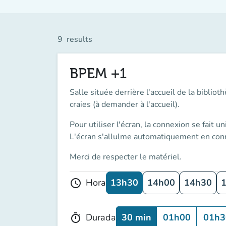
9
results
BPEM +1
Salle située derrière l'accueil de la bibli
craies (à demander à l'accueil).
Pour utiliser l'écran, la connexion se fait
un
L'écran s'allulme automatiquement en conn
Merci de respecter le matériel.
13h30
14h00
14h30
Hora
schedule
30 min
01h00
01h3
Durada
timer