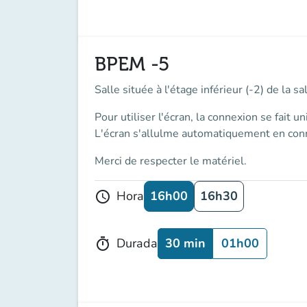
BPEM -5
Salle située à l'étage inférieur (-2) de la 
Pour utiliser l'écran, la connexion se fait
un
L'écran s'allulme automatiquement en conn
Merci de respecter le matériel.
16h00
16h30
Hora
schedule
30 min
01h00
Durada
timer