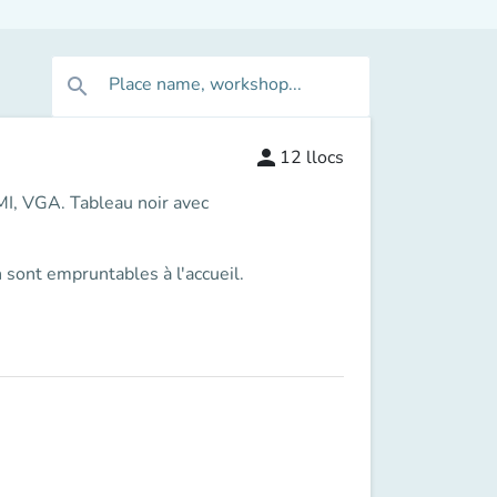
Place name, workshop...
search
person
12
llocs
DMI, VGA. Tableau noir avec
 sont empruntables à l'accueil.