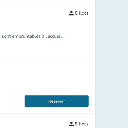
person
8
llocs
 sont empruntables à l'accueil.
Reservar
person
8
llocs