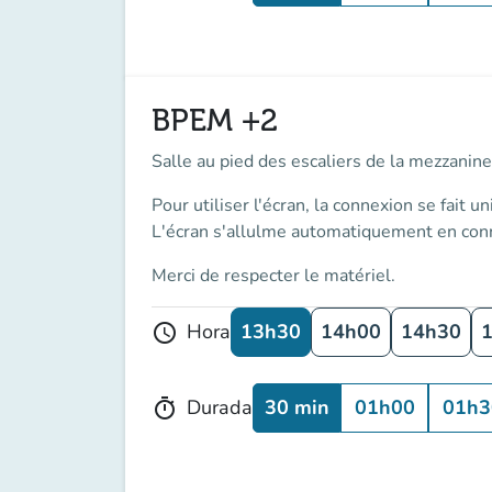
BPEM +2
Salle au pied des escaliers de la mezzanine.
Pour utiliser l'écran, la connexion se fait
un
L'écran s'allulme automatiquement en conn
Merci de respecter le matériel.
13h30
14h00
14h30
Hora
schedule
30 min
01h00
01h3
Durada
timer