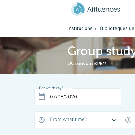
Go to main content
Institucions
Biblioteques uni
Group stud
UCLouvain BPEM
For which day?
calendar_today
From what time?
access_time
expand_more
history_toggle_off