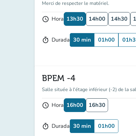
Merci de respecter le matériel.
13h30
14h00
14h30
Hora
schedule
30 min
01h00
01h3
Durada
timer
BPEM -4
Salle située à l'étage inférieur (-2) de la 
16h00
16h30
Hora
schedule
30 min
01h00
Durada
timer