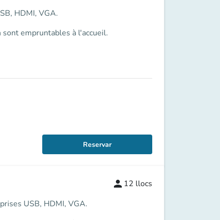
es USB, HDMI, VGA.
 sont empruntables à l'accueil.
Reservar
person
12
llocs
ra, prises USB, HDMI, VGA.