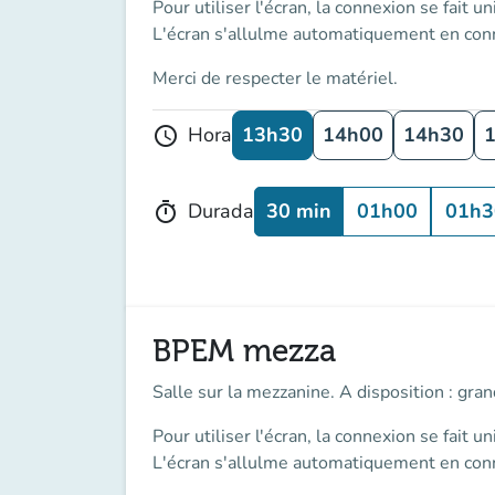
Pour utiliser l'écran, la connexion se fait
un
L'écran s'allulme automatiquement en conn
Merci de respecter le matériel.
13h30
14h00
14h30
Hora
schedule
30 min
01h00
01h3
Durada
timer
BPEM mezza
Salle sur la mezzanine. A disposition : gr
Pour utiliser l'écran, la connexion se fait
un
L'écran s'allulme automatiquement en conn