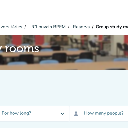
versitàries
UCLouvain BPEM
Reserva
Group study r
y rooms
For how long?
How many people?
expand_more
person