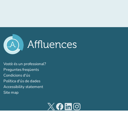
(new tab)
Vostè és un professional?
Preguntes freqüents
Condicions d'ús
Política d'ús de dades
Accessibility statement
Site map
(new tab)
(new tab)
(new tab)
(new tab)
© 2026 Affluences