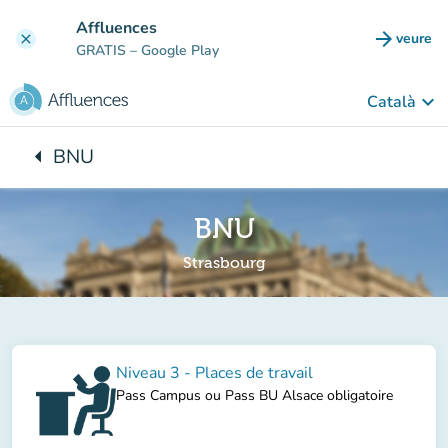
Go to main content
Affluences
arrow_forward
veure
clear
(new t
GRATIS
– Google Play
keyboard_arrow_down
Català
arrow_left
BNU
Back to:
BNU
Strasbourg
Niveau 3 - Places de travail
Pass Campus ou Pass BU Alsace obligatoire