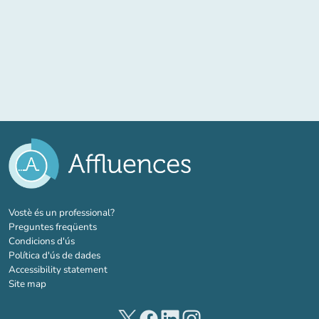
(new tab)
Vostè és un professional?
Preguntes freqüents
Condicions d'ús
Política d'ús de dades
Accessibility statement
Site map
(new tab)
(new tab)
(new tab)
(new tab)