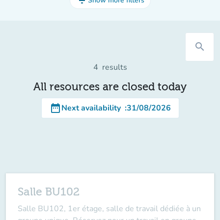
filter_list
Show more filters
search
4
results
All resources are closed today
date_range
Next availability
:
31/08/2026
Salle BU102
Salle BU102, 1er étage, salle de travail dédiée à un