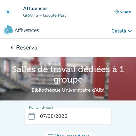
Go to main content
Affluences
arrow_forward
veure
clear
(new t
GRATIS
– Google Play
keyboard_arrow_down
Català
arrow_left
Reserva
Back to:
Salles de travail dédiées à 1
groupe
Bibliothèque Universitaire d'Albi
For which day?
calendar_today