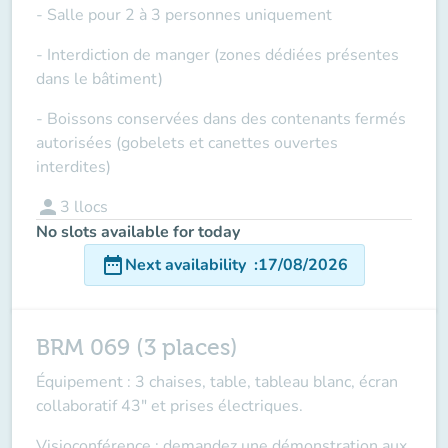
- Salle pour 2 à 3 personnes uniquement
- Interdiction de manger (zones dédiées présentes
dans le bâtiment)
- Boissons conservées dans des contenants fermés
autorisées (gobelets et canettes ouvertes
interdites)
person
3
llocs
No slots available for today
date_range
Next availability
:
17/08/2026
BRM 069 (3 places)
Équipement : 3 chaises, table, tableau blanc, écran
collaboratif 43" et prises électriques.
Visioconférence : demandez une démonstration aux