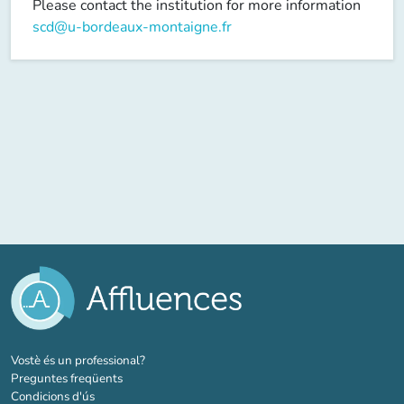
Please contact the institution for more information
scd@u-bordeaux-montaigne.fr
(new tab)
Vostè és un professional?
Preguntes freqüents
Condicions d'ús