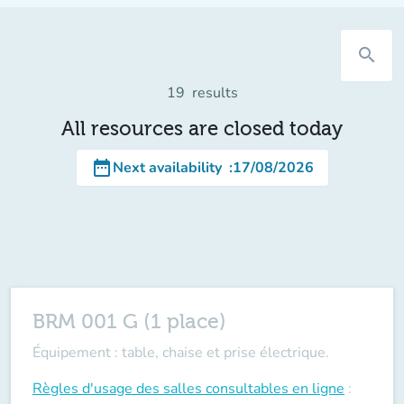
search
19
results
All resources are closed today
date_range
Next availability
:
17/08/2026
BRM 001 G (1 place)
Équipement : table, chaise et prise électrique.
Règles d'usage des salles
consultables en ligne
: