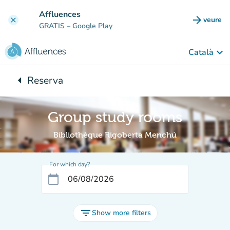
Go to main content
Affluences
arrow_forward
veure
clear
(new t
GRATIS
– Google Play
keyboard_arrow_down
Català
arrow_left
Reserva
Back to:
Group study rooms
Bibliothèque Rigoberta Menchú
For which day?
calendar_today
filter_list
Show more filters