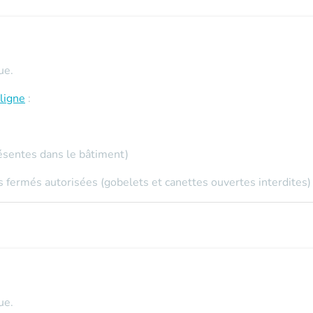
ue.
ligne
:
ésentes dans le bâtiment)
 fermés autorisées (gobelets et canettes ouvertes interdites)
ue.