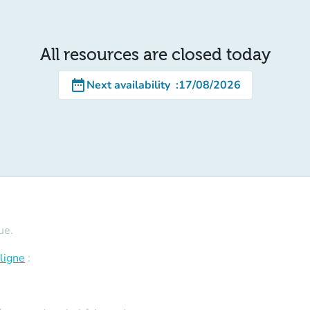
All resources are closed today
date_range
Next availability
:
17/08/2026
ue.
ligne
: