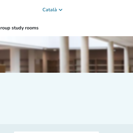
keyboard_arrow_down
Català
roup study rooms