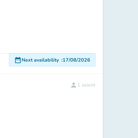
date_range
Next availability
:
17/08/2026
person
1
seient