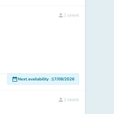
person
1
seient
date_range
Next availability
:
17/08/2026
person
1
seient