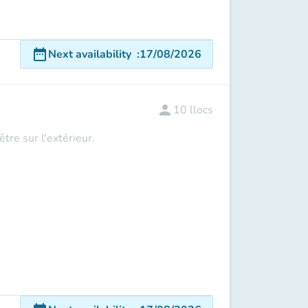
date_range
Next availability
:
17/08/2026
person
10
llocs
tre sur l'extérieur.