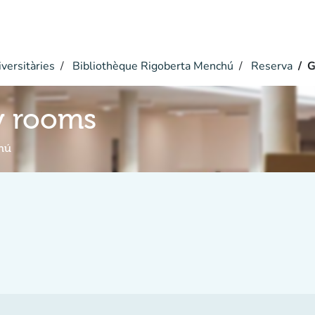
versitàries
Bibliothèque Rigoberta Menchú
Reserva
G
y rooms
hú