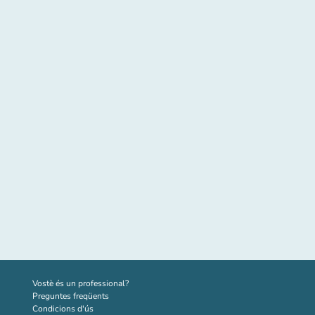
(new tab)
Vostè és un professional?
Preguntes freqüents
Condicions d'ús