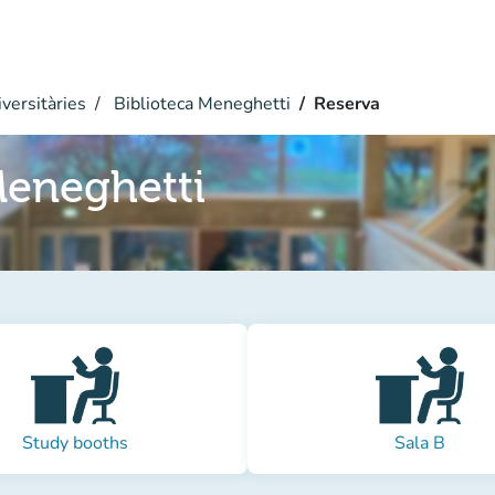
versitàries
Biblioteca Meneghetti
Reserva
Meneghetti
Study booths
Sala B