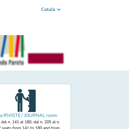
keyboard_arrow_down
Català
la RIVISTE / JOURNAL room
 dal n. 141 al 180, dal n. 205 al n.
/ seats from 141 to 180 and from