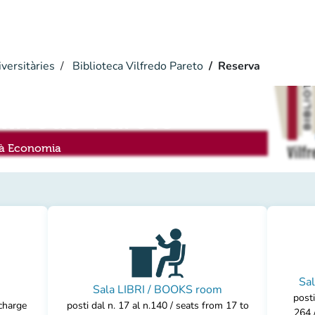
versitàries
Biblioteca Vilfredo Pareto
Reserva
ilfredo Pareto
ltà Economia
Sa
Sala LIBRI / BOOKS room
posti
 charge
posti dal n. 17 al n.140 / seats from 17 to
264 