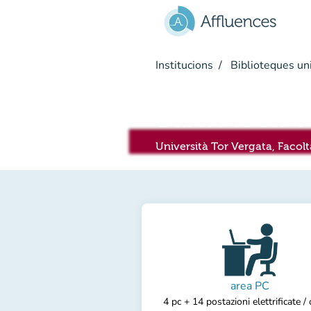
Go to main content
Institucions
Biblioteques uni
Biblioteca V
Università Tor Vergata, Faco
area PC
4 pc + 14 postazioni elettrificate /