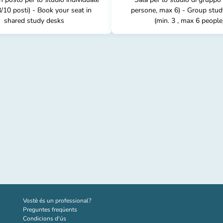
8/10 posti) - Book your seat in
persone, max 6) - Group stu
shared study desks
(min. 3 , max 6 people
(new tab)
Vostè és un professional?
Preguntes freqüents
Condicions d'ús