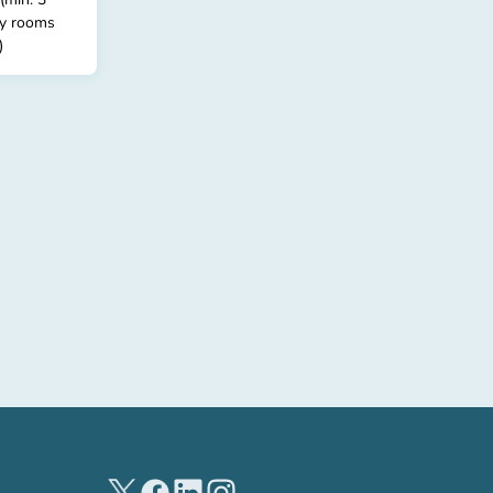
dy rooms
)
(new tab)
(new tab)
(new tab)
(new tab)