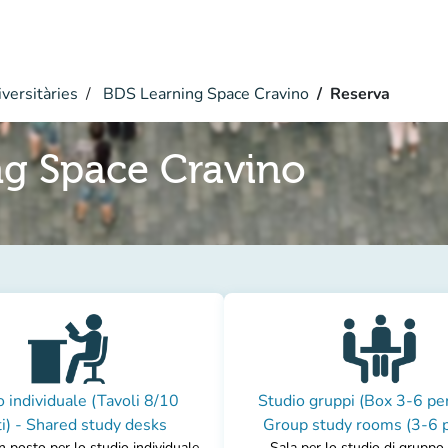
versitàries
BDS Learning Space Cravino
Reserva
ng Space Cravino
o individuale (Tavoli 8/10
Studio gruppi (Box 3-6 pe
i) - Shared study desks
Group study rooms (3-6 
 posto per lo studio individuale
Sala per lo studio di gruppo 