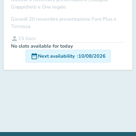
Giappichelli e One legale.
Giovedì 20 novembre presentazione Foro Plus e
Torrossa.
person
15
llocs
No slots available for today
date_range
Next availability
:
10/08/2026