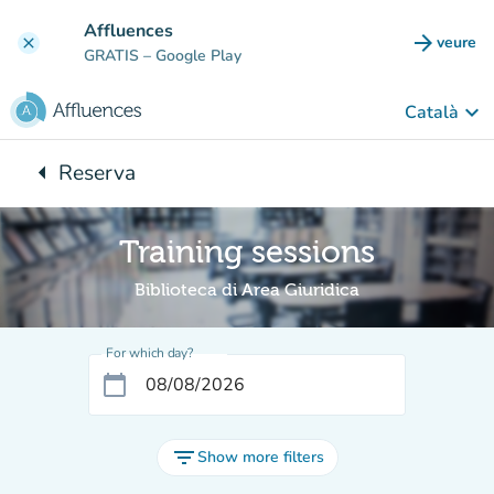
Go to main content
Affluences
arrow_forward
veure
clear
(new t
GRATIS
– Google Play
keyboard_arrow_down
Català
arrow_left
Reserva
Back to:
Training sessions
Biblioteca di Area Giuridica
For which day?
calendar_today
filter_list
Show more filters