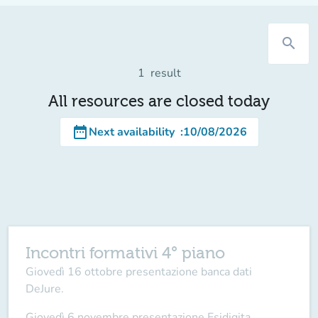
search
1
result
All resources are closed today
date_range
Next availability
:
10/08/2026
Incontri formativi 4° piano
Giovedì 16 ottobre presentazione banca dati
DeJure.
Giovedì 6 novembre presentazione Esidigita,