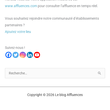
www.affluences.com
pour consulter l’affluence en temps réel.
Vous souhaitez rejoindre notre communauté d’établissements
partenaires ?
Ajoutez votre lieu
Suivez-nous !
R
e
c
h
Copyright © 2026 Le blog Affluences
e
r