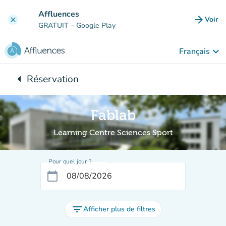
Aller au contenu principal
Affluences
arrow_forward
Voir
clear
(nouve
GRATUIT
– Google Play
keyboard_arrow_down
Français
arrow_left
Réservation
Retour à :
Fablab
Learning Centre Sciences Sport
Pour quel jour ?
calendar_today
filter_list
Afficher plus de filtres