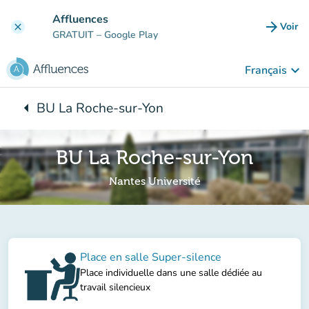
Aller au contenu principal
Affluences
arrow_forward
Voir
clear
(nouve
GRATUIT
– Google Play
keyboard_arrow_down
Français
arrow_left
BU La Roche-sur-Yon
Retour à :
BU La Roche-sur-Yon
Nantes Université
Place en salle Super-silence
Place individuelle dans une salle dédiée au
travail silencieux