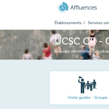
Aller au contenu principal
Établissements
Services uni
UCSC CR - 
Colloqui informativi individual
Visite guidée - Groupe