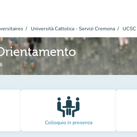
versitaires
Università Cattolica - Servizi Cremona
UCSC 
Orientamento
i
Colloquio in presenza