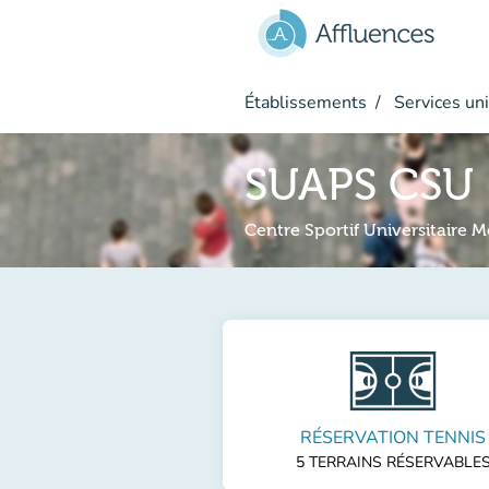
Aller au contenu principal
Établissements
Services uni
SUAPS CSU
Centre Sportif Universitaire 
RÉSERVATION TENNIS
5 TERRAINS RÉSERVABLE