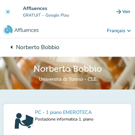
Aller au contenu principal
Affluences
arrow_forward
Voir
clear
(nouve
GRATUIT
– Google Play
keyboard_arrow_down
Français
arrow_left
Norberto Bobbio
Retour à :
Norberto Bobbio
Università di Torino - CLE
PC - 1 piano EMEROTECA
Postazione informatica 1. piano