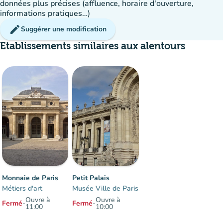
données plus précises (affluence, horaire d'ouverture,
informations pratiques…)
edit
Suggérer une modification
Etablissements similaires aux alentours
Monnaie de Paris
Petit Palais
Métiers d'art
Musée Ville de Paris
Ouvre à
Ouvre à
Fermé
-
Fermé
-
11:00
10:00
Éléments 1 à 2 sur 2