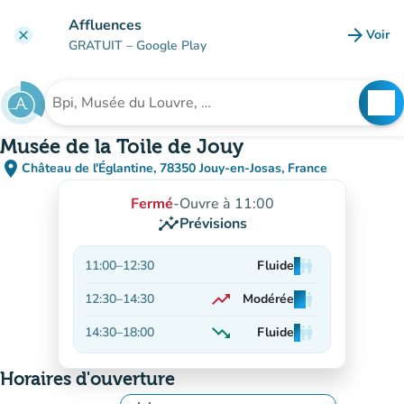
Aller au contenu principal
Affluences
arrow_forward
Voir
clear
(nouve
GRATUIT
– Google Play
search
See
Rechercher un établissement
Musée de la Toile de Jouy
place
Château de l'Églantine, 78350 Jouy-en-Josas, France
(ouvrir dans Google Maps)
(nouvel onglet)
Fermé
-
Ouvre à 11:00
insights
Prévisions
11:00
–
12:30
Fluide
man
man
man
trending_up
12:30
–
14:30
Modérée
man
man
man
En hausse
trending_down
14:30
–
18:00
Fluide
man
man
man
En baisse
Horaires d'ouverture