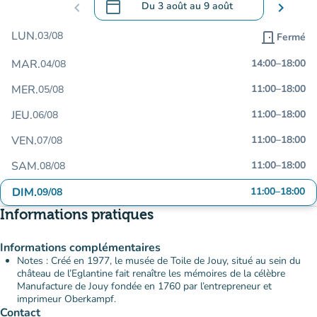
calendar_today
chevron_left
Du
3 août
au
9 août
chevron_right
.
Ouvrir le calendrier pour changer de dat
LUN.
03/08
door_front
Fermé
MAR.
14:00
–
18:00
04/08
MER.
11:00
–
18:00
05/08
JEU.
11:00
–
18:00
06/08
VEN.
11:00
–
18:00
07/08
SAM.
11:00
–
18:00
08/08
DIM.
11:00
–
18:00
09/08
Informations pratiques
Informations complémentaires
Notes : Créé en 1977, le musée de Toile de Jouy, situé au sein du
château de l’Eglantine fait renaître les mémoires de la célèbre
Manufacture de Jouy fondée en 1760 par l’entrepreneur et
imprimeur Oberkampf.
Contact