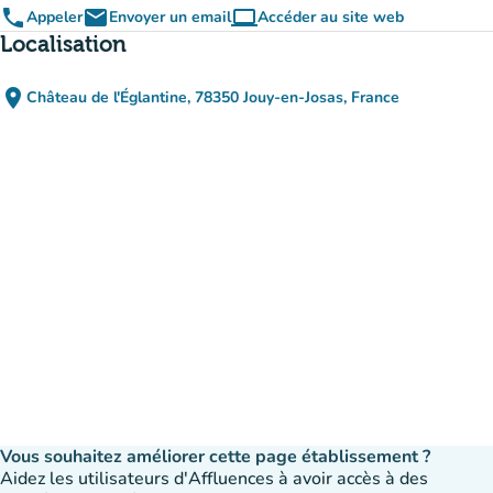
phone
email
computer
Appeler
Envoyer un email
Accéder au site web
(nouvel onglet)
Localisation
place
Château de l'Églantine, 78350 Jouy-en-Josas, France
(ouvrir dans Google Maps)
(nouvel onglet)
Vous souhaitez améliorer cette page établissement ?
Aidez les utilisateurs d'Affluences à avoir accès à des