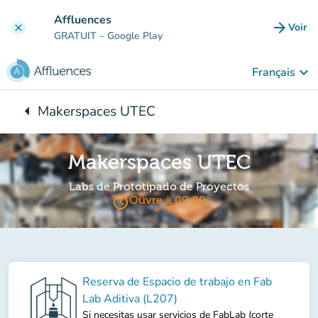
Aller au contenu principal
Affluences
arrow_forward
Voir
clear
(nouve
GRATUIT
– Google Play
keyboard_arrow_down
Français
arrow_left
Makerspaces UTEC
Retour à :
Makerspaces UTEC
Labs de Prototipado de Proyectos
access_time
Ouvre à 09:00
Reserva de Espacio de trabajo en Fab
Lab Aditiva (L207)
Si necesitas usar servicios de FabLab (corte