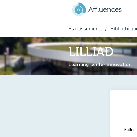
Aller au contenu principal
Établissements
Bibliothèque
LILLIAD
Learning center Innovation
Salles 