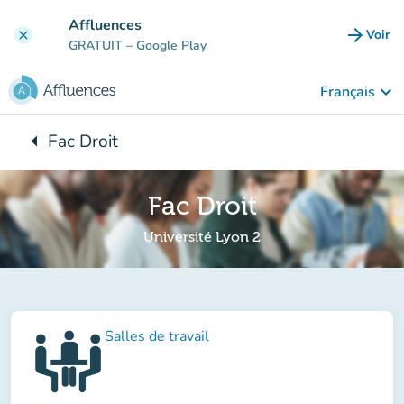
Aller au contenu principal
Affluences
arrow_forward
Voir
clear
(nouve
GRATUIT
– Google Play
keyboard_arrow_down
Français
arrow_left
Fac Droit
Retour à :
Fac Droit
Université Lyon 2
Salles de travail