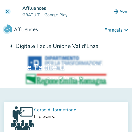
Aller au contenu principal
Affluences
arrow_forward
Voir
clear
(nouve
GRATUIT
– Google Play
keyboard_arrow_down
Français
arrow_left
Digitale Facile Unione Val d'Enza
Retour à :
Digitale Facile Unione Val d'Enza
Unione Val d'Enza
Corso di formazione
In presenza