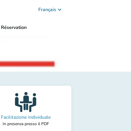
keyboard_arrow_down
Français
Réservation
ramico
Facilitazione individuale
In presenza presso il PDF