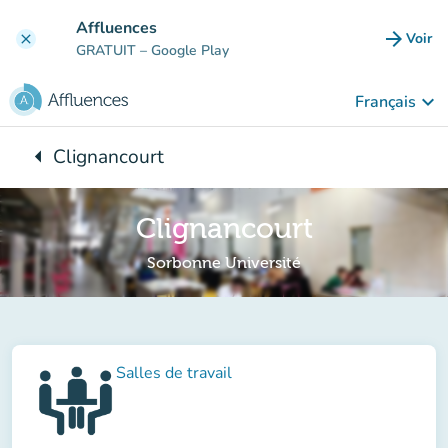
Aller au contenu principal
Affluences
arrow_forward
Voir
clear
(nouve
GRATUIT
– Google Play
keyboard_arrow_down
Français
arrow_left
Clignancourt
Retour à :
Clignancourt
Sorbonne Université
Salles de travail