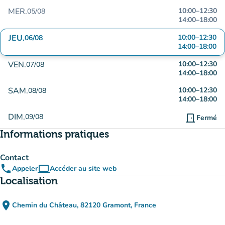
MER.
10:00
–
12:30
05/08
14:00
–
18:00
JEU.
10:00
–
12:30
06/08
14:00
–
18:00
VEN.
10:00
–
12:30
07/08
14:00
–
18:00
SAM.
10:00
–
12:30
08/08
14:00
–
18:00
DIM.
09/08
door_front
Fermé
Informations pratiques
Contact
phone
computer
Appeler
Accéder au site web
(nouvel onglet)
Localisation
place
Chemin du Château, 82120 Gramont, France
(ouvrir dans Google Maps)
(nouvel onglet)