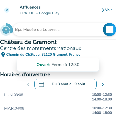
Aller au contenu principal
Affluences
arrow_forward
Voir
clear
(nouve
GRATUIT
– Google Play
search
See
Rechercher un établissement
Château de Gramont
Centre des monuments nationaux
place
Chemin du Château, 82120 Gramont, France
(ouvrir dans Google Maps)
(nouvel onglet)
Ouvert
-
Ferme à 12:30
Horaires d'ouverture
calendar_today
chevron_left
Du
3 août
au
9 août
chevron_right
.
Ouvrir le calendrier pour changer de dat
LUN.
10:00
–
12:30
03/08
14:00
–
18:00
MAR.
10:00
–
12:30
04/08
14:00
–
18:00