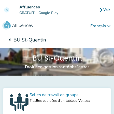
Aller au contenu principal
Affluences
arrow_forward
Voir
clear
(nouve
GRATUIT
– Google Play
keyboard_arrow_down
Français
arrow_left
BU St-Quentin
Retour à :
BU St-Quentin
Droit éco gestion santé shs lettres
Salles de travail en groupe
7 salles équipées d'un tableau Velleda