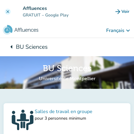
Aller au contenu principal
Affluences
arrow_forward
Voir
clear
(nouve
GRATUIT
– Google Play
keyboard_arrow_down
Français
arrow_left
BU Sciences
Retour à :
BU Sciences
Université de Montpellier
Salles de travail en groupe
pour 3 personnes minimum