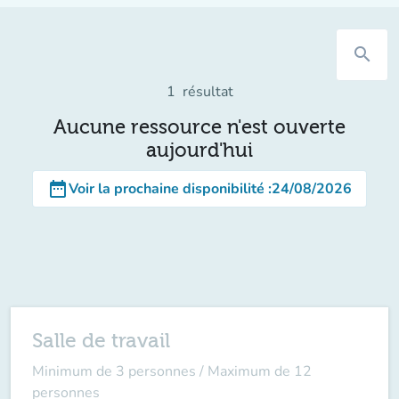
search
1
résultat
Aucune ressource n'est ouverte
aujourd'hui
date_range
Voir la prochaine disponibilité
:
24/08/2026
Salle de travail
Minimum de 3 personnes / Maximum de 12
personnes