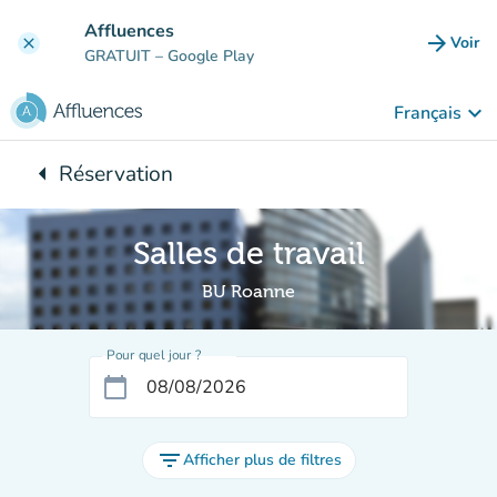
Aller au contenu principal
Affluences
arrow_forward
Voir
clear
(nouve
GRATUIT
– Google Play
keyboard_arrow_down
Français
arrow_left
Réservation
Retour à :
Salles de travail
BU Roanne
Pour quel jour ?
calendar_today
filter_list
Afficher plus de filtres