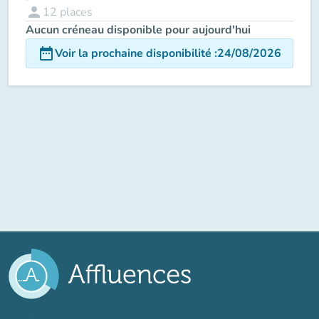
person
12
places
Aucun créneau disponible pour aujourd'hui
date_range
Voir la prochaine disponibilité
:
24/08/2026