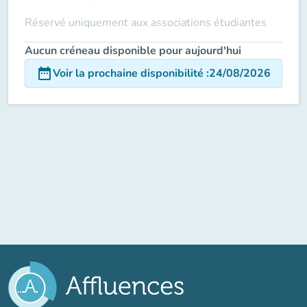
Réservé uniquement aux associations étudiantes
Aucun créneau disponible pour aujourd'hui
date_range
Voir la prochaine disponibilité
:
24/08/2026