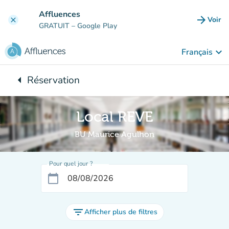
Aller au contenu principal
Affluences
arrow_forward
Voir
clear
(nouve
GRATUIT
– Google Play
keyboard_arrow_down
Français
arrow_left
Réservation
Retour à :
Local REVE
BU Maurice Agulhon
Pour quel jour ?
calendar_today
filter_list
Afficher plus de filtres