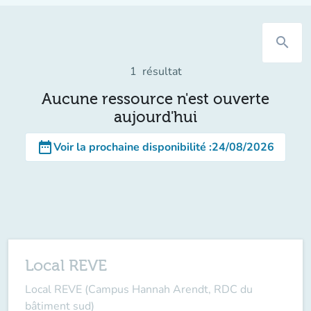
search
1
résultat
Aucune ressource n'est ouverte
aujourd'hui
date_range
Voir la prochaine disponibilité
:
24/08/2026
Local REVE
Local REVE (Campus Hannah Arendt, RDC du
bâtiment sud)